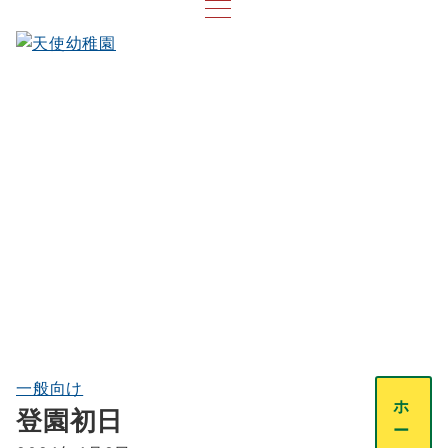
一般向け
ホ
登園初日
ー