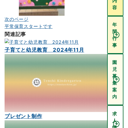
内
ゲ
容
ー
次のページ
年
シ
平常保育スタートです
間
関連記事
ョ
行
ン
事
子育てと幼児教育 2024年11月
園
児
募
集
案
内
求
プレゼント制作
人
情