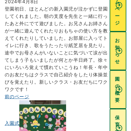
2024年4月8日
ム
登園初日、ほとんどの新入園児が泣かずに登園
ペ
ー
してくれました。朝の支度を先生と一緒に行っ
ジ
たあと外にでて遊びました。お兄さんお姉さん
が一緒に遊んでくれたりおもちゃの使い方を教
えてくれたりしていました。お部屋に入ってト
お
イレに行き、歌をうたったり紙芝居を見たり。
知
途中でお母さんがいないことに気づいて涙が出
ら
てしまう子もいましたが何とか半日終了。徐々
せ
にいろいろ覚えて慣れていこうね！年長・年中
のお友だちはクラスで自己紹介をしたり体操並
園
びを覚えたり。新しいクラス・お友だちにワク
の
ワクです！
概
前のページ
投
要
稿
ナ
保
入園式
育
ビ