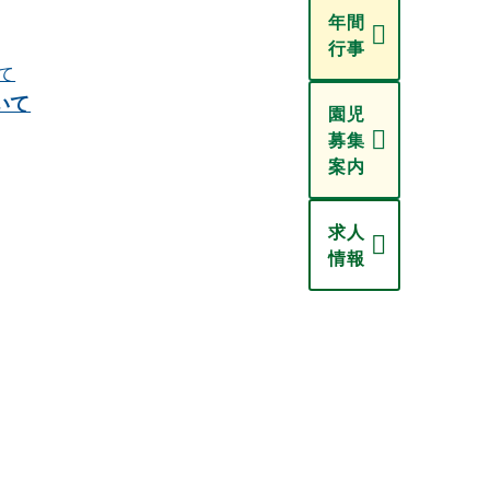
年間
行事
いて
園児
募集
案内
求人
情報