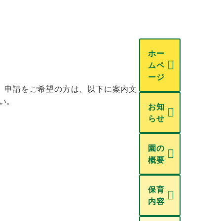
ホー
ムペ
ージ
。申請をご希望の方は、以下に案内文
い。
お知
らせ
園の
概要
保育
内容