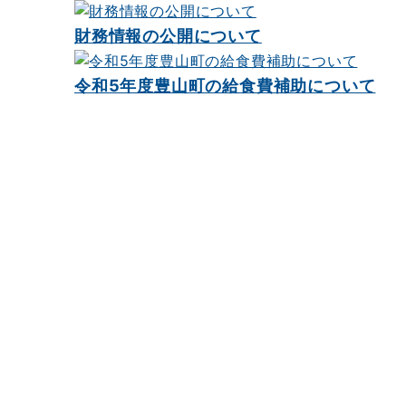
ナ
ビ
財務情報の公開について
ゲ
令和5年度豊山町の給食費補助について
ー
シ
ョ
ン