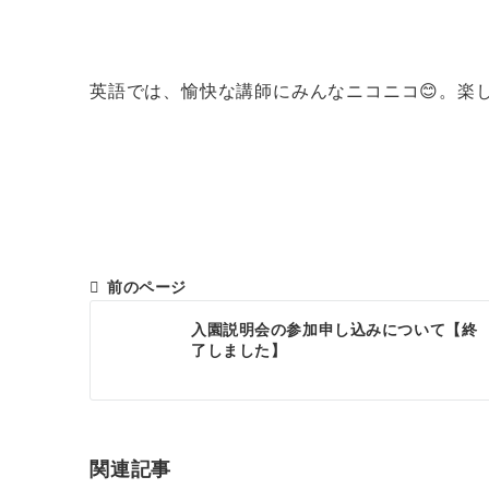
英語では、愉快な講師にみんなニコニコ😊。楽
前のページ
投
入園説明会の参加申し込みについて【終
稿
了しました】
ナ
ビ
ゲ
関連記事