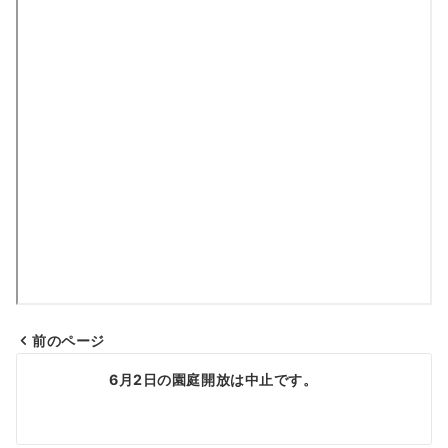
前のページ
投
6月2日の園庭開放は中止です。
稿
ナ